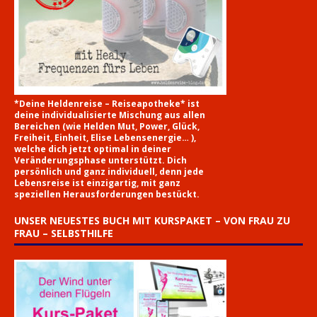
*Deine Heldenreise – Reiseapotheke* ist
deine individualisierte Mischung aus allen
Bereichen (wie Helden Mut, Power, Glück,
Freiheit, Einheit, Elise Lebensenergie… ),
welche dich jetzt optimal in deiner
Veränderungsphase unterstützt. Dich
persönlich und ganz individuell, denn jede
Lebensreise ist einzigartig, mit ganz
speziellen Herausforderungen bestückt.
UNSER NEUESTES BUCH MIT KURSPAKET – VON FRAU ZU
FRAU – SELBSTHILFE