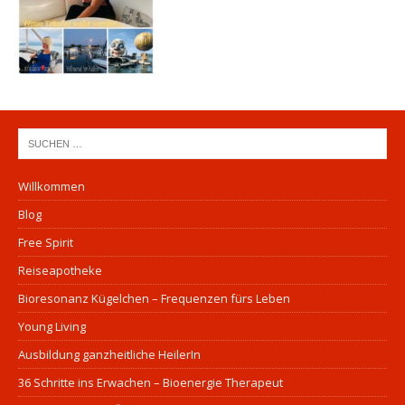
Willkommen
Blog
Free Spirit
Reiseapotheke
Bioresonanz Kügelchen – Frequenzen fürs Leben
Young Living
Ausbildung ganzheitliche HeilerIn
36 Schritte ins Erwachen – Bioenergie Therapeut