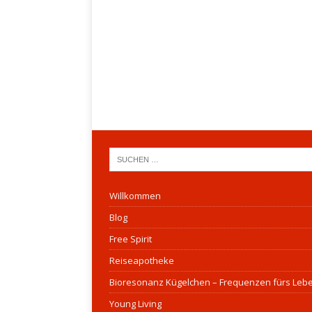
Willkommen
Blog
Free Spirit
Reiseapotheke
Bioresonanz Kügelchen – Frequenzen fürs Leb
Young Living