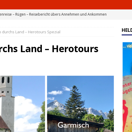
denreise – Rügen – Reisebericht übers Annehmen und Ankommen
HEL
o durchs Land – Herotours Spezial
aube an Wunder – so werden deine Wünsche wahr
rchs Land – Herotours
 Wind unter deinen Flügeln
BÜCHER LOUNGE
enreise Teil 2
HELDENREISE
rer für Helden – Sei einzigartig, Heldin
BÜCHER LOUNGE