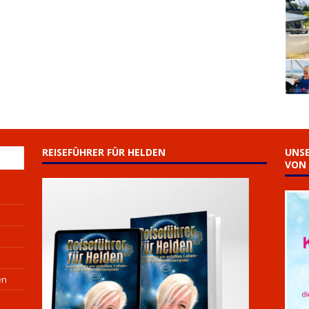
REISEFÜHRER FÜR HELDEN
UNSE
VON 
en