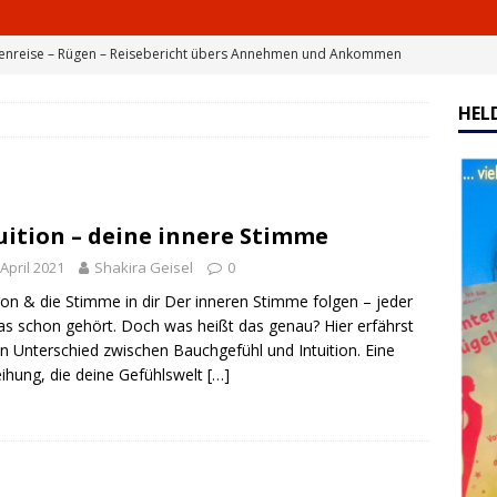
denreise – Rügen – Reisebericht übers Annehmen und Ankommen
HEL
aube an Wunder – so werden deine Wünsche wahr
 Wind unter deinen Flügeln
BÜCHER LOUNGE
uition – deine innere Stimme
enreise Teil 2
HELDENREISE
 April 2021
Shakira Geisel
0
rer für Helden – Sei einzigartig, Heldin
BÜCHER LOUNGE
tion & die Stimme in dir Der inneren Stimme folgen – jeder
as schon gehört. Doch was heißt das genau? Hier erfährst
n Unterschied zwischen Bauchgefühl und Intuition. Eine
ihung, die deine Gefühlswelt
[…]