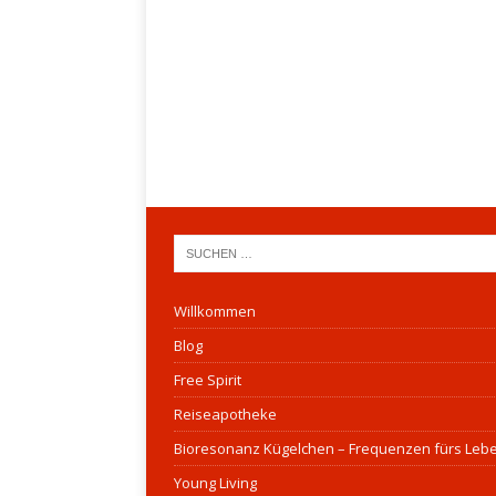
Willkommen
Blog
Free Spirit
Reiseapotheke
Bioresonanz Kügelchen – Frequenzen fürs Leb
Young Living