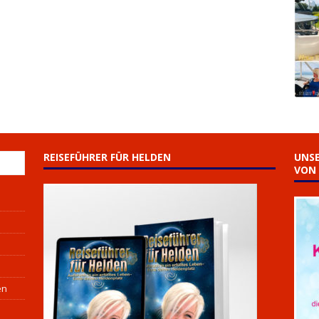
REISEFÜHRER FÜR HELDEN
UNSE
VON 
en