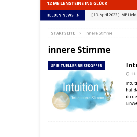
12 MEILENSTEINE INS GLÜCK
[ 19. April 2023 ]
VIP Hel
HELDEN NEWS
HELDENREISE
STARTSEITE
innere Stimme
[ 20. Dezember 2022 ]
Gl
HELDENREISE
innere Stimme
[ 1. September 2022 ]
Der
Int
SPIRITUELLER REISEKOFFER
[ 27. April 2022 ]
Die Held
11.
[ 20. April 2023 ]
Reisefüh
Intui
hat d
du de
Einwe